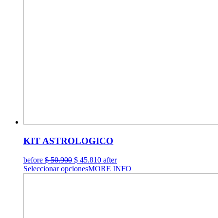
KIT ASTROLOGICO
El
El
before
$
50.900
$
45.810
after
precio
precio
Seleccionar opciones
MORE INFO
original
actual
era:
es:
$ 50.900.
$ 45.810.