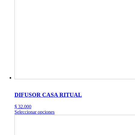
DIFUSOR CASA RITUAL
$
32.000
Este
Seleccionar opciones
producto
tiene
múltiples
variantes.