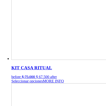
KIT CASA RITUAL
El
El
before
$
75.000
$
67.500
after
precio
precio
Seleccionar opciones
MORE INFO
original
actual
era:
es:
$ 75.000.
$ 67.500.