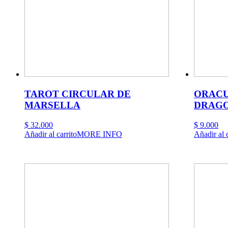
TAROT CIRCULAR DE
ORACU
MARSELLA
DRAG
$
32.000
$
9.000
Añadir al carrito
MORE INFO
Añadir al c