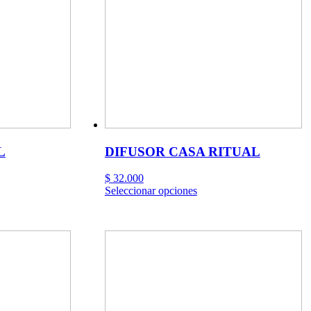
L
DIFUSOR CASA RITUAL
$
32.000
Este
Seleccionar opciones
o
producto
tiene
es
múltiples
s.
variantes.
Las
s
opciones
se
pueden
elegir