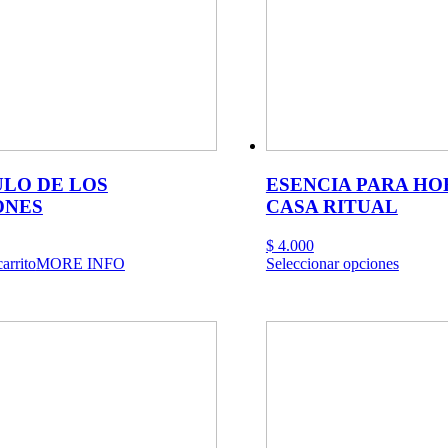
LO DE LOS
ESENCIA PARA HO
ONES
CASA RITUAL
$
4.000
Este
arrito
MORE INFO
Seleccionar opciones
product
tiene
múltipl
variante
Las
opcione
se
pueden
elegir
en