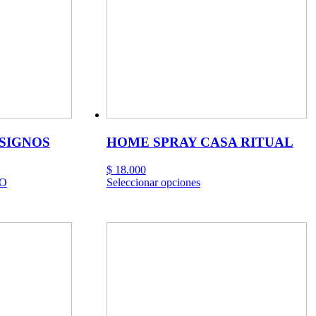
en
la
página
de
o
producto
SIGNOS
HOME SPRAY CASA RITUAL
$
18.000
Este
O
Seleccionar opciones
producto
tiene
múltiples
variantes.
Las
opciones
se
pueden
elegir
en