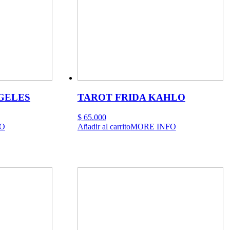
o
GELES
TAROT FRIDA KAHLO
$
65.000
O
Añadir al carrito
MORE INFO