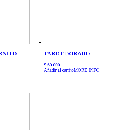
la
página
de
producto
RNITO
TAROT DORADO
$
60.000
Añadir al carrito
MORE INFO
o
es
s.
s