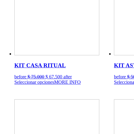
KIT CASA RITUAL
KIT A
El
El
before
$
75.000
$
67.500
after
before
$
5
precio
precio
Seleccionar opciones
MORE INFO
Selecciona
original
actual
era:
es:
$ 75.000.
$ 67.500.