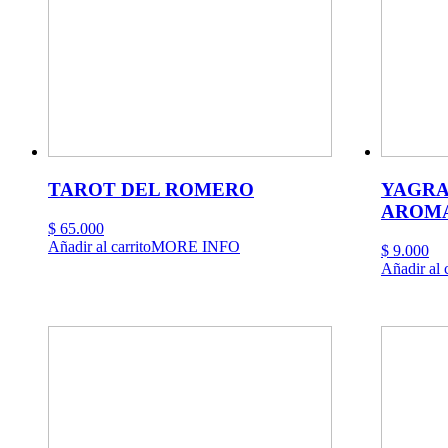
TAROT DEL ROMERO
YAGRA
AROM
$
65.000
Añadir al carrito
MORE INFO
$
9.000
Añadir al c