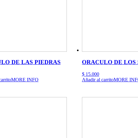
en
la
página
de
product
LO DE LAS PIEDRAS
ORACULO DE LOS 
$
15.000
arrito
MORE INFO
Añadir al carrito
MORE INF