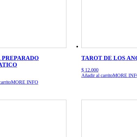
la
página
de
product
 PREPARADO
TAROT DE LOS AN
ATICO
$
12.000
Añadir al carrito
MORE INF
arrito
MORE INFO